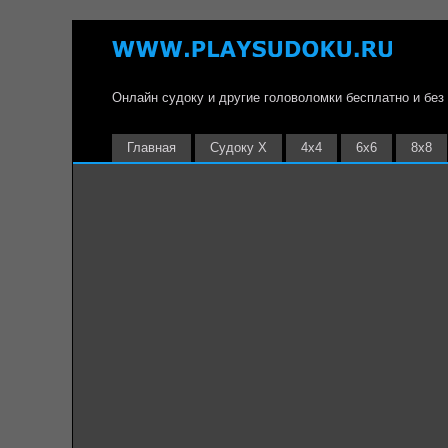
Онлайн судоку и другие головоломки бесплатно и без
Главная
Судоку Х
4х4
6х6
8х8