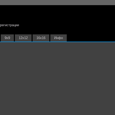
 регистрации
9х9
12х12
16х16
Инфо