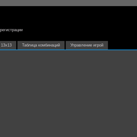
 регистрации
13х13
Таблица комбинаций
Управление игрой