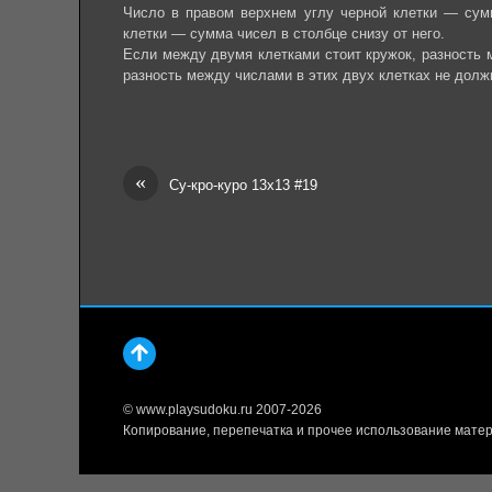
Число в правом верхнем углу черной клетки — сумм
клетки — сумма чисел в столбце снизу от него.
Если между двумя клетками стоит кружок, разность 
разность между числами в этих двух клетках не долж
«
Су-кро-куро 13х13 #19
© www.playsudoku.ru 2007-2026
Копирование, перепечатка и прочее использование матер