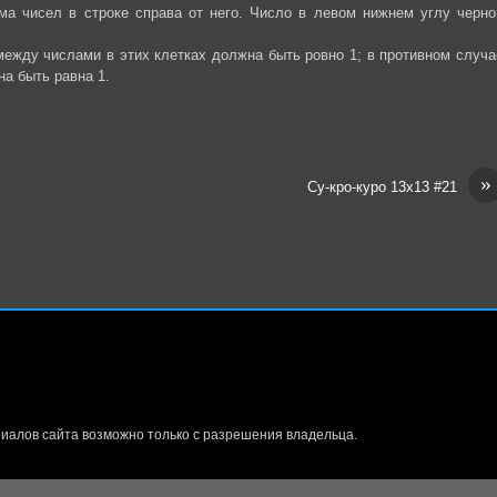
а чисел в строке справа от него. Число в левом нижнем углу черно
между числами в этих клетках должна быть ровно 1; в противном случа
на быть равна 1.
»
Су-кро-куро 13х13 #21
иалов сайта возможно только с разрешения владельца.