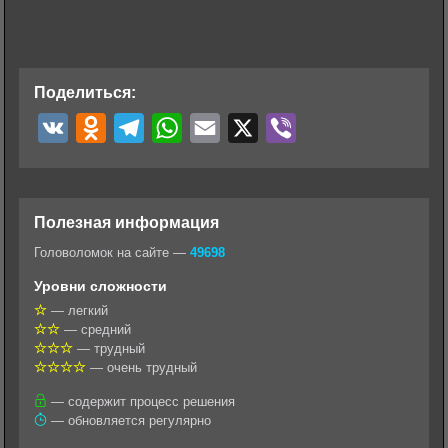
Поделиться:
V
O
T
W
E
X
V
K
d
e
h
m
i
n
l
a
a
b
o
e
t
i
e
Полезная информация
k
g
s
l
r
Головоломок на сайте —
49698
l
r
A
Уровни сложности
a
a
p
— легкий
— средний
s
m
p
— трудный
s
— очень трудный
n
— содержит процесс решения
— обновляется регулярно
i