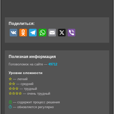
Поделиться:
V
O
T
W
E
X
V
K
d
e
h
m
i
n
l
a
a
b
o
e
t
i
e
Полезная информация
k
g
s
l
r
Головоломок на сайте —
49712
l
r
A
Уровни сложности
a
a
p
— легкий
— средний
s
m
p
— трудный
s
— очень трудный
n
— содержит процесс решения
— обновляется регулярно
i