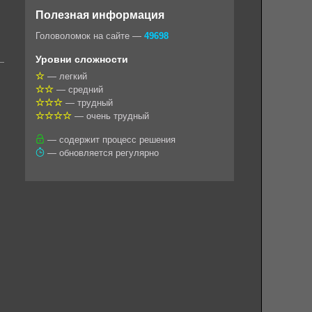
o
e
t
i
e
Полезная информация
k
g
s
l
r
Головоломок на сайте —
49698
l
r
A
Уровни сложности
a
a
p
— легкий
— средний
s
m
p
— трудный
s
— очень трудный
n
— содержит процесс решения
— обновляется регулярно
i
k
i