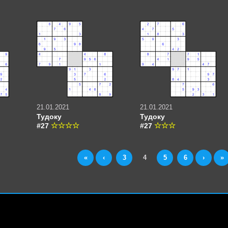
21.01.2021
21.01.2021
Тудоку
Тудоку
#27
#27
«
‹
3
4
5
6
›
»