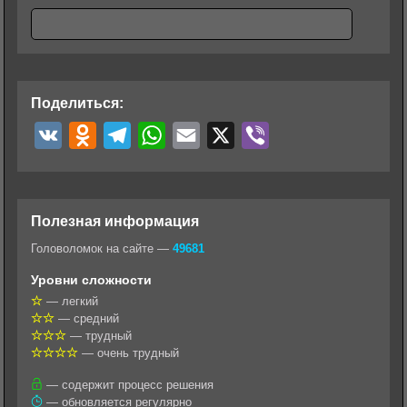
Поделиться:
V
O
T
W
E
X
V
K
d
e
h
m
i
n
l
a
a
b
o
e
t
i
e
Полезная информация
k
g
s
l
r
Головоломок на сайте —
49681
l
r
A
Уровни сложности
a
a
p
— легкий
— средний
s
m
p
— трудный
s
— очень трудный
n
— содержит процесс решения
— обновляется регулярно