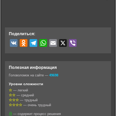
Поделиться:
V
O
T
W
E
X
V
K
d
e
h
m
i
n
l
a
a
b
o
e
t
i
e
Полезная информация
k
g
s
l
r
Головоломок на сайте —
49698
l
r
A
Уровни сложности
a
a
p
— легкий
— средний
s
m
p
— трудный
s
— очень трудный
n
— содержит процесс решения