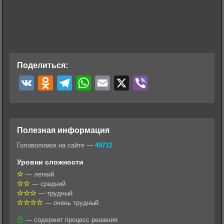
Поделиться:
V
O
T
W
E
X
V
K
d
e
h
m
i
n
l
a
a
b
o
e
t
i
e
Полезная информация
k
g
s
l
r
Головоломок на сайте —
49712
l
r
A
Уровни сложности
a
a
p
— легкий
— средний
s
m
p
— трудный
s
— очень трудный
n
— содержит процесс решения