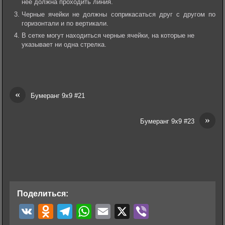
нее должна проходить линия.
Черные ячейки не должны соприкасаться друг с другом по
горизонтали и по вертикали.
В сетке могут находиться черные ячейки, на которые не
указывает ни одна стрелка.
«
Бумеранг 9х9 #21
»
Бумеранг 9х9 #23
Поделиться:
V
O
T
W
E
X
V