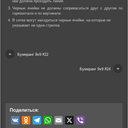
нее должна проходить линия.
Черные ячейки не должны соприкасаться друг с другом по
горизонтали и по вертикали.
В сетке могут находиться черные ячейки, на которые не
указывает ни одна стрелка.
«
Бумеранг 9х9 #22
»
Бумеранг 9х9 #24
Поделиться:
V
O
T
W
E
X
V