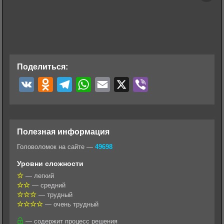
Поделиться:
V
O
T
W
E
X
V
K
d
e
h
m
i
n
l
a
a
b
o
e
t
i
e
Полезная информация
k
g
s
l
r
Головоломок на сайте —
49698
l
r
A
Уровни сложности
a
a
p
— легкий
— средний
s
m
p
— трудный
s
— очень трудный
n
— содержит процесс решения