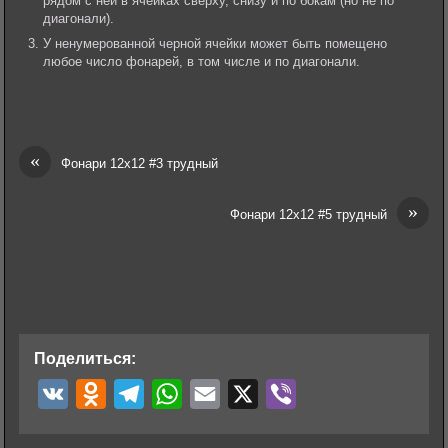
рядом с ней в ячейках сверху, снизу и по бокам (но не по
диагонали).
У ненумерованной черной ячейки может быть помещено
любое число фонарей, в том числе и по диагонали.
«
Фонари 12х12 #3 трудный
»
Фонари 12х12 #5 трудный
Поделиться:
V
O
T
W
E
X
V
K
d
e
h
m
i