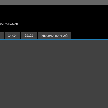
 регистрации
14х14
16х16
Управление игрой