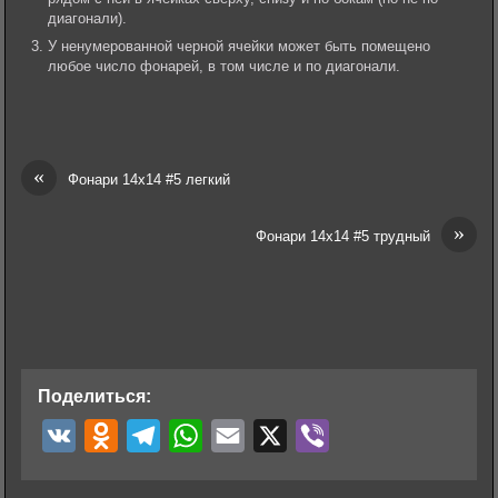
диагонали).
У ненумерованной черной ячейки может быть помещено
любое число фонарей, в том числе и по диагонали.
«
Фонари 14х14 #5 легкий
»
Фонари 14х14 #5 трудный
Поделиться:
V
O
T
W
E
X
V
K
d
e
h
m
i