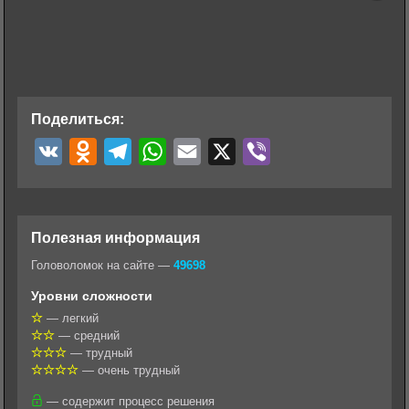
Поделиться:
V
O
T
W
E
X
V
K
d
e
h
m
i
n
l
a
a
b
o
e
t
i
e
Полезная информация
k
g
s
l
r
Головоломок на сайте —
49698
l
r
A
Уровни сложности
a
a
p
— легкий
— средний
s
m
p
— трудный
s
— очень трудный
n
— содержит процесс решения