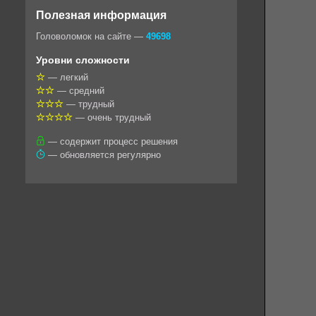
o
e
t
i
e
Полезная информация
k
g
s
l
r
Головоломок на сайте —
49698
l
r
A
Уровни сложности
a
a
p
— легкий
— средний
s
m
p
— трудный
s
— очень трудный
n
— содержит процесс решения
— обновляется регулярно
i
k
i