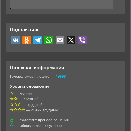
Поделиться:
V
O
T
W
E
X
V
K
d
e
h
m
i
n
l
a
a
b
o
e
t
i
e
Полезная информация
k
g
s
l
r
Головоломок на сайте —
49698
l
r
A
Уровни сложности
a
a
p
— легкий
— средний
s
m
p
— трудный
s
— очень трудный
n
— содержит процесс решения
— обновляется регулярно
i