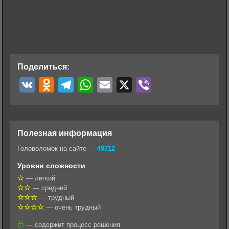
Поделиться:
V
O
T
W
E
X
V
K
d
e
h
m
i
n
l
a
a
b
o
e
t
i
e
Полезная информация
k
g
s
l
r
Головоломок на сайте —
49712
l
r
A
Уровни сложности
a
a
p
— легкий
— средний
s
m
p
— трудный
s
— очень трудный
n
— содержит процесс решения