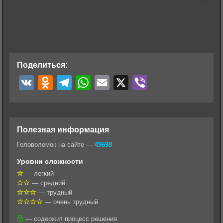
Поделиться:
V
O
T
W
E
X
V
K
d
e
h
m
i
n
l
a
a
b
o
e
t
i
e
Полезная информация
k
g
s
l
r
Головоломок на сайте —
49698
l
r
A
Уровни сложности
a
a
p
— легкий
— средний
s
m
p
— трудный
s
— очень трудный
n
— содержит процесс решения