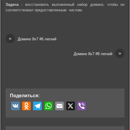
Задача
- восстановить выложенный набор домино, чтобы он
соответствовал предоставленным числам.
«
Домино 8х7 #6 легкий
»
Домино 8х7 #8 легкий
Поделиться:
V
O
T
W
E
X
V
K
d
e
h
m
i
n
l
a
a
b