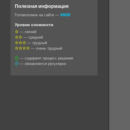
o
e
t
i
e
Полезная информация
k
g
s
l
r
Головоломок на сайте —
49690
l
r
A
Уровни сложности
a
a
p
— легкий
— средний
s
m
p
— трудный
s
— очень трудный
n
— содержит процесс решения
— обновляется регулярно
i
k
i