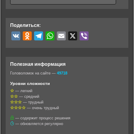
Поделиться:
V
O
T
W
E
X
V
K
d
e
h
m
i
n
l
a
a
b
o
e
t
i
e
Полезная информация
k
g
s
l
r
Головоломок на сайте —
49718
l
r
A
Уровни сложности
a
a
p
— легкий
— средний
s
m
p
— трудный
s
— очень трудный
n
— содержит процесс решения
— обновляется регулярно
i