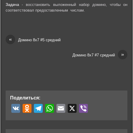
Задача
- восстановить выложенный набор домино, чтобы он
соответствовал предоставленным числам.
«
Домино 8х7 #5 средний
»
Домино 8х7 #7 средний
Поделиться:
V
O
T
W
E
X
V
K
d
e
h
m
i
n
l
a
a
b