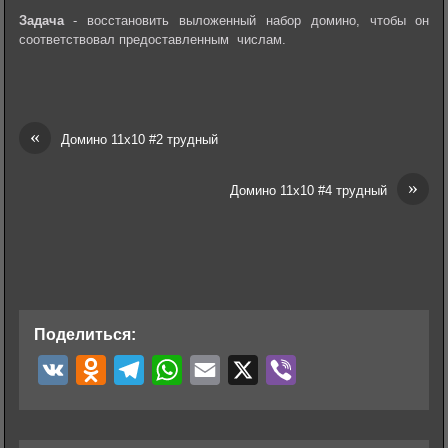
Задача
- восстановить выложенный набор домино, чтобы он
соответствовал предоставленным числам.
«
Домино 11х10 #2 трудный
»
Домино 11х10 #4 трудный
Поделиться:
V
O
T
W
E
X
V
K
d
e
h
m
i
n
l
a
a
b