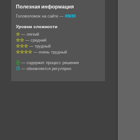
o
e
t
i
e
Полезная информация
k
g
s
l
r
Головоломок на сайте —
49690
l
r
A
Уровни сложности
a
a
p
— легкий
— средний
s
m
p
— трудный
s
— очень трудный
n
— содержит процесс решения
— обновляется регулярно
i
k
i