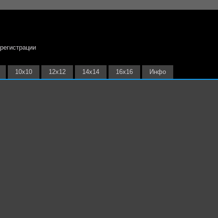
 регистрации
10х10
12х12
14х14
16х16
Инфо