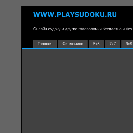
Онлайн судоку и другие головоломки бесплатно и без
Главная
Филломино
5х5
7х7
9х9