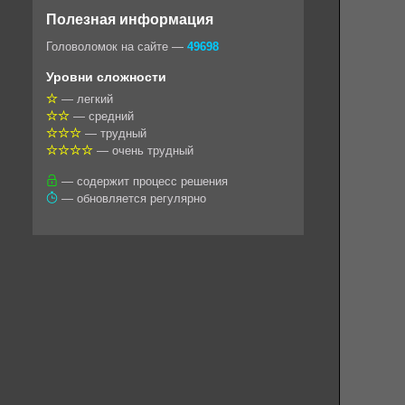
o
e
t
i
e
Полезная информация
k
g
s
l
r
Головоломок на сайте —
49698
l
r
A
Уровни сложности
a
a
p
— легкий
— средний
s
m
p
— трудный
s
— очень трудный
n
— содержит процесс решения
— обновляется регулярно
i
k
i