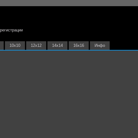
 регистрации
10х10
12х12
14х14
16х16
Инфо