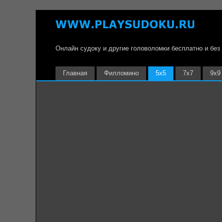
Онлайн судоку и другие головоломки бесплатно и без
Главная
Филломино
5х5
7х7
9х9