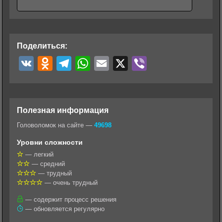
Поделиться:
V
O
T
W
E
X
V
K
d
e
h
m
i
n
l
a
a
b
o
e
t
i
e
Полезная информация
k
g
s
l
r
Головоломок на сайте —
49698
l
r
A
Уровни сложности
a
a
p
— легкий
— средний
s
m
p
— трудный
s
— очень трудный
n
— содержит процесс решения
— обновляется регулярно
i