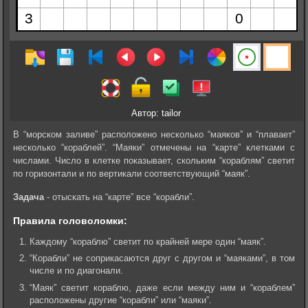
Автор: tailor
В “морском заливе” расположено несколько “маяков” и “плавает”
несколько “кораблей”. “Маяки” отмечены на “карте” клетками с
числами. Число в клетке показывает, скольким “кораблям” светит
по горизонтали и по вертикали соответствующий “маяк”.
Задача
- отыскать на “карте” все “корабли”.
Правила головоломки:
Каждому “кораблю” светит по крайней мере один “маяк”.
“Корабли” не соприкасаются друг с другом и “маяками”, в том
числе и по диагонали.
“Маяк” светит кораблю, даже если между ним и “кораблем”
расположены другие “корабли” или “маяки”.