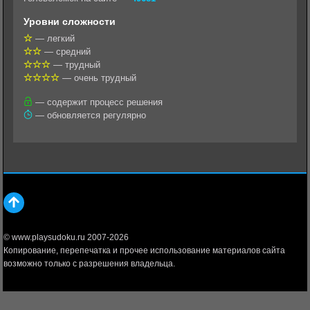
l
r
A
Уровни сложности
a
a
p
— легкий
— средний
s
m
p
— трудный
s
— очень трудный
n
— содержит процесс решения
— обновляется регулярно
i
k
i
© www.playsudoku.ru 2007-2026
Копирование, перепечатка и прочее использование материалов сайта
возможно только с разрешения владельца.