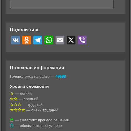
Поделиться:
V
O
T
W
E
X
V
K
d
e
h
m
i
n
l
a
a
b
o
e
t
i
e
Полезная информация
k
g
s
l
r
Головоломок на сайте —
49698
l
r
A
Уровни сложности
a
a
p
— легкий
— средний
s
m
p
— трудный
s
— очень трудный
n
— содержит процесс решения
— обновляется регулярно
i