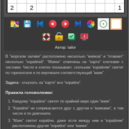
Автор: tailor
В “морском заливе” расположено несколько “маяков” и “плавает”
несколько “кораблей”. “Маяки” отмечены на “карте” клетками с
числами. Число в клетке показывает, скольким “кораблям” светит
по горизонтали и по вертикали соответствующий “маяк”.
Задача
- отыскать на “карте” все “корабли”.
Правила головоломки:
Каждому “кораблю” светит по крайней мере один “маяк”.
“Корабли” не соприкасаются друг с другом и “маяками”, в том
числе и по диагонали.
“Маяк” светит кораблю, даже если между ним и “кораблем”
расположены другие “корабли” или “маяки”.