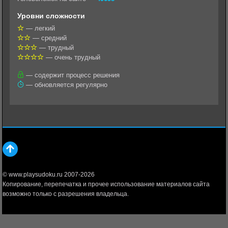
l
r
A
Уровни сложности
a
a
p
— легкий
— средний
s
m
p
— трудный
s
— очень трудный
n
— содержит процесс решения
— обновляется регулярно
i
k
i
© www.playsudoku.ru 2007-2026
Копирование, перепечатка и прочее использование материалов сайта
возможно только с разрешения владельца.