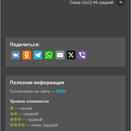
»
Сапер 12х12 #4 средний
Поделиться:
V
O
T
W
E
X
V
K
d
e
h
m
i
n
l
a
a
b
o
e
t
i
e
Полезная информация
k
g
s
l
r
Головоломок на сайте —
49703
l
r
A
Уровни сложности
a
a
p
— легкий
— средний
s
m
p
— трудный
s
— очень трудный