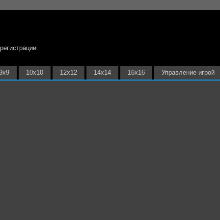
 регистрации
9х9
10х10
12х12
14х14
16х16
Управление игрой