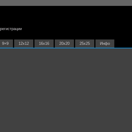
 регистрации
9×9
12х12
16х16
20х20
25х25
Инфо