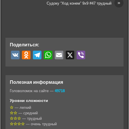
»
Судоку “Ход конем” 9х9 #47 трудный
Поделиться:
V
O
T
W
E
X
V
K
d
e
h
m
i
n
l
a
a
b
o
e
t
i
e
Полезная информация
k
g
s
l
r
Головоломок на сайте —
49718
l
r
A
Уровни сложности
a
a
p
— легкий
— средний
s
m
p
— трудный
s
— очень трудный