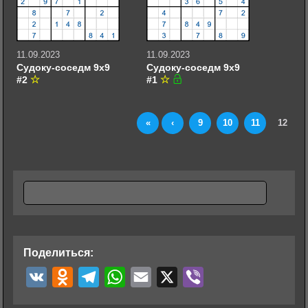
11.09.2023
11.09.2023
Судоку-соседм 9х9
Судоку-соседм 9х9
#2
#1
«
‹
9
10
11
12
Поделиться:
V
O
T
W
E
X
V
K
d
e
h
m
i