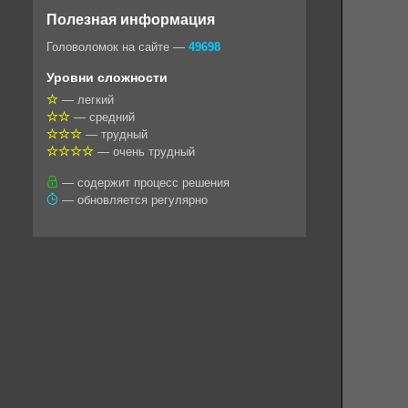
o
e
t
i
e
Полезная информация
k
g
s
l
r
Головоломок на сайте —
49698
l
r
A
Уровни сложности
a
a
p
— легкий
— средний
s
m
p
— трудный
s
— очень трудный
n
— содержит процесс решения
— обновляется регулярно
i
k
i