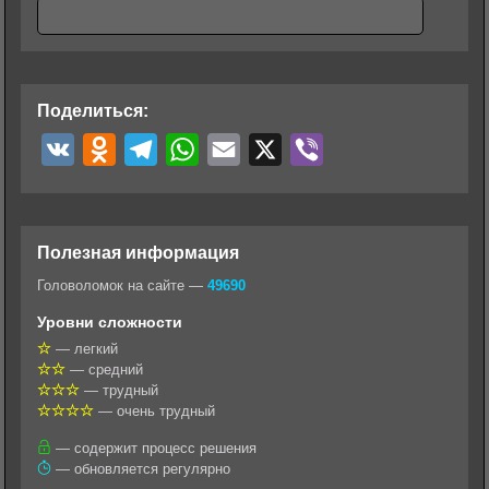
Поделиться:
V
O
T
W
E
X
V
K
d
e
h
m
i
n
l
a
a
b
o
e
t
i
e
Полезная информация
k
g
s
l
r
Головоломок на сайте —
49690
l
r
A
Уровни сложности
a
a
p
— легкий
— средний
s
m
p
— трудный
s
— очень трудный
n
— содержит процесс решения
— обновляется регулярно
i