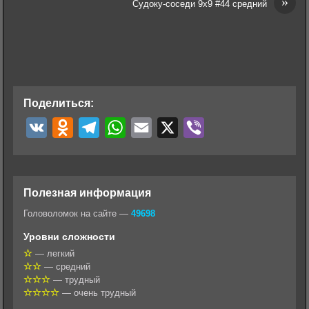
»
Судоку-соседи 9х9 #44 средний
Поделиться:
V
O
T
W
E
X
V
K
d
e
h
m
i
n
l
a
a
b
o
e
t
i
e
Полезная информация
k
g
s
l
r
Головоломок на сайте —
49698
l
r
A
Уровни сложности
a
a
p
— легкий
— средний
s
m
p
— трудный
s
— очень трудный