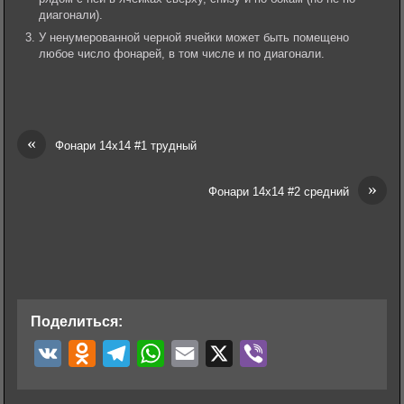
диагонали).
У ненумерованной черной ячейки может быть помещено
любое число фонарей, в том числе и по диагонали.
«
Фонари 14х14 #1 трудный
»
Фонари 14х14 #2 средний
Поделиться:
V
O
T
W
E
X
V
K
d
e
h
m
i