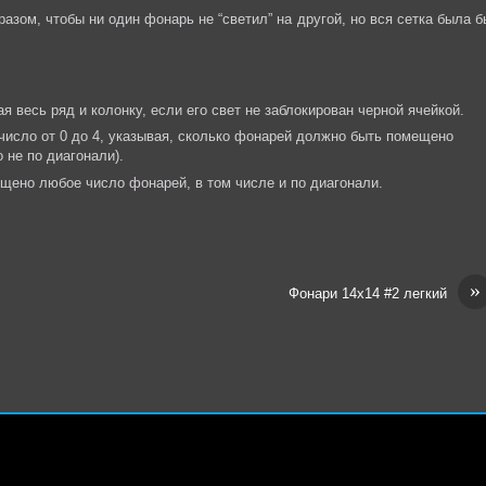
разом, чтобы ни один фонарь не “светил” на другой, но вся сетка была б
я весь ряд и колонку, если его свет не заблокирован черной ячейкой.
число от 0 до 4, указывая, сколько фонарей должно быть помещено
о не по диагонали).
щено любое число фонарей, в том числе и по диагонали.
»
Фонари 14х14 #2 легкий