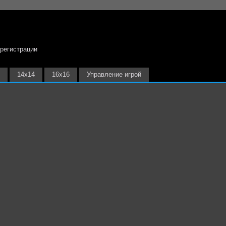
 регистрации
14х14
16х16
Управление игрой