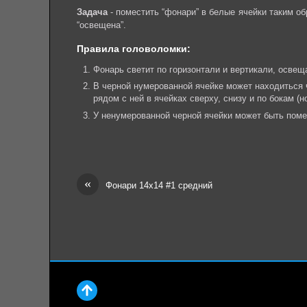
Задача
- поместить “фонари” в белые ячейки таким об
“освещена”.
Правила головоломки:
Фонарь светит по горизонтали и вертикали, освеща
В черной нумерованной ячейке может находиться 
рядом с ней в ячейках сверху, снизу и по бокам (н
У ненумерованной черной ячейки может быть поме
«
Фонари 14х14 #1 средний