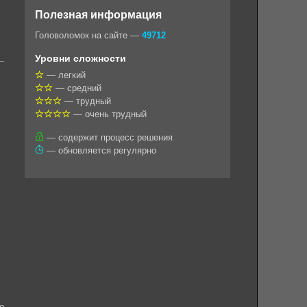
o
e
t
i
e
Полезная информация
k
g
s
l
r
Головоломок на сайте —
49712
l
r
A
Уровни сложности
a
a
p
— легкий
— средний
s
m
p
— трудный
s
— очень трудный
n
— содержит процесс решения
— обновляется регулярно
i
k
i
о