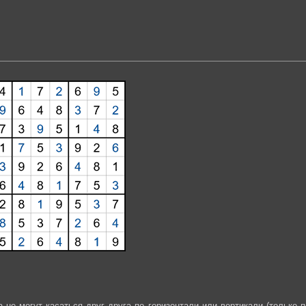
не могут касаться друг друга по горизонтали или вертикали (только п