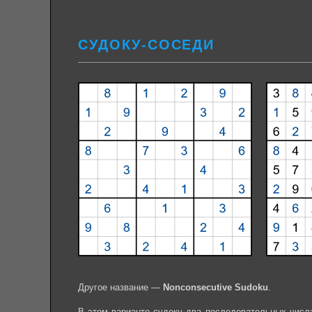
СУДОКУ-СОСЕДИ
Другое название —
Nonconsecutive Sudoku
.
В этом варианте судоку два последовательных числа 