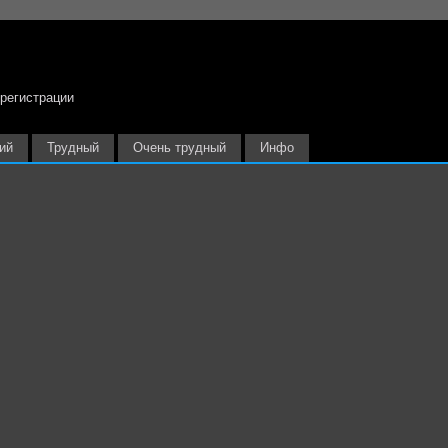
 регистрации
ий
Трудный
Очень трудный
Инфо