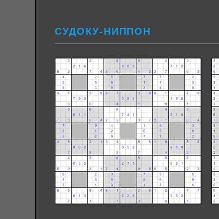
СУДОКУ-НИППОН