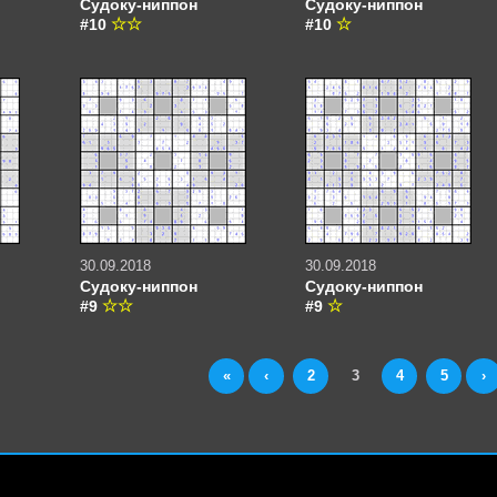
Судоку-ниппон
Судоку-ниппон
#10
#10
30.09.2018
30.09.2018
Судоку-ниппон
Судоку-ниппон
#9
#9
«
‹
2
3
4
5
›