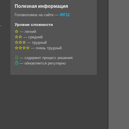
o
e
t
i
e
Полезная информация
k
g
s
l
r
Головоломок на сайте —
49712
l
r
A
Уровни сложности
a
a
p
— легкий
— средний
s
m
p
— трудный
s
— очень трудный
n
— содержит процесс решения
— обновляется регулярно
i
k
i