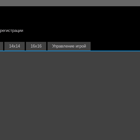
 регистрации
14х14
16х16
Управление игрой