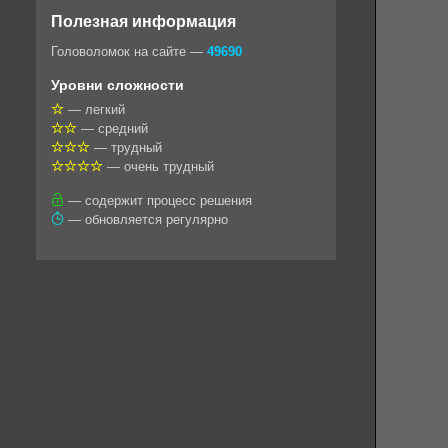
o
e
t
i
e
Полезная информация
k
g
s
l
r
Головоломок на сайте —
49690
l
r
A
Уровни сложности
a
a
p
— легкий
— средний
s
m
p
— трудный
s
— очень трудный
n
— содержит процесс решения
— обновляется регулярно
i
k
i