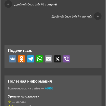
«
Двойной блок 5х5 #6 средний
»
Двойной блок 5х5 #7 легкий
Поделиться:
V
O
T
W
E
X
V
K
d
e
h
m
i
n
l
a
a
b
o
e
t
i
e
Полезная информация
k
g
s
l
r
Головоломок на сайте —
49698
l
r
A
Уровни сложности
a
a
p
— легкий