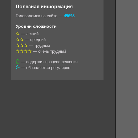
o
e
t
i
e
Полезная информация
k
g
s
l
r
Головоломок на сайте —
49698
l
r
A
Уровни сложности
a
a
p
— легкий
— средний
s
m
p
— трудный
s
— очень трудный
n
— содержит процесс решения
— обновляется регулярно
i
k
i