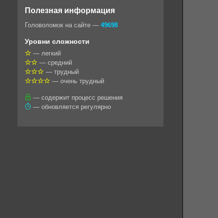
o
e
t
i
e
Полезная информация
k
g
s
l
r
Головоломок на сайте —
49698
l
r
A
Уровни сложности
a
a
p
— легкий
— средний
s
m
p
— трудный
s
— очень трудный
n
— содержит процесс решения
— обновляется регулярно
i
k
i