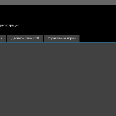
 регистрации
х7
Двойной блок 8х8
Управление игрой