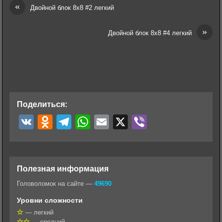
«
Двойной блок 8х8 #2 легкий
»
Двойной блок 8х8 #4 легкий
Поделиться:
V
O
T
W
E
X
V
K
d
e
h
m
i
n
l
a
a
b
o
e
t
i
e
Полезная информация
k
g
s
l
r
Головоломок на сайте —
49690
l
r
A
Уровни сложности
a
a
p
— легкий
— средний