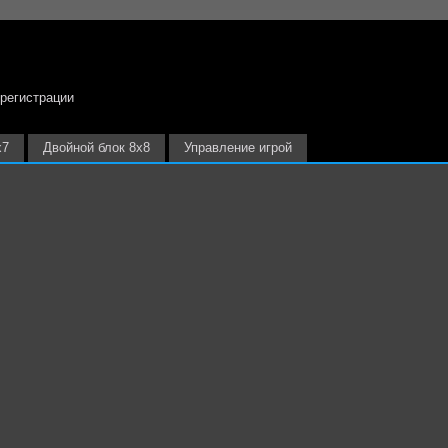
 регистрации
х7
Двойной блок 8х8
Управление игрой