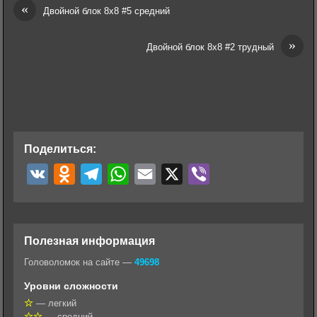
«
Двойной блок 8х8 #5 средний
»
Двойной блок 8х8 #2 трудный
Поделиться:
V
O
T
W
E
X
V
K
d
e
h
m
i
n
l
a
a
b
o
e
t
i
e
Полезная информация
k
g
s
l
r
Головоломок на сайте —
49698
l
r
A
Уровни сложности
a
a
p
— легкий
— средний