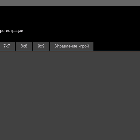
 регистрации
7х7
8х8
9х9
Управление игрой